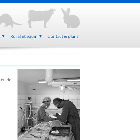
x
Rural et équin
Contact & plans
 et de