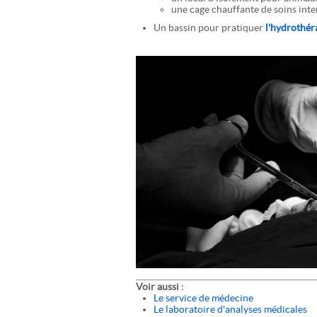
une cage chauffante de soins inte
Un bassin pour pratiquer
l'hydrothér
Voir aussi :
Le service de médecine
Le laboratoire d'analyses médicales