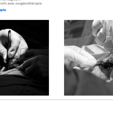
nsifs avec oxygénothérapie .
apie
.