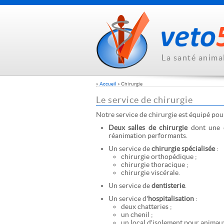
La santé anima
»
Accueil
» Chirurgie
Le service de chirurgie
Notre service de chirurgie est équipé pou
Deux salles de chirurgie
dont une 
réanimation performants.
Un service de
chirurgie spécialisée
:
chirurgie orthopédique ;
chirurgie thoracique ;
chirurgie viscérale.
Un service de
dentisterie
.
Un service d'
hospitalisation
:
deux chatteries ;
un chenil ;
un local d'isolement pour animau