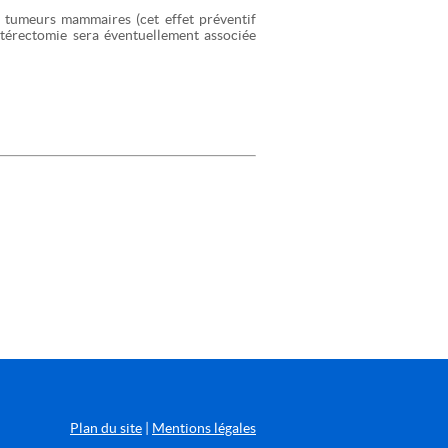
e tumeurs mammaires (cet effet préventif
ystérectomie sera éventuellement associée
Plan du site
|
Mentions légales