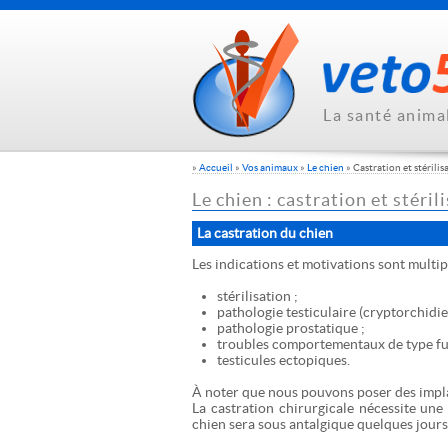
La santé anima
»
Accueil
»
Vos animaux
»
Le chien
» Castration et stérilis
Le chien : castration et stéril
La castration du chien
Les indications et motivations sont multip
stérilisation ;
pathologie testiculaire (cryptorchidie,
pathologie prostatique ;
troubles comportementaux de type fug
testicules ectopiques.
À noter que nous pouvons poser des implan
La castration chirurgicale nécessite une
chien sera sous antalgique quelques jours