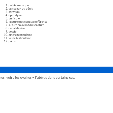
pelvis en coupe
vaisseaux du pénis
scrotum
épididyme
testicule
ligature des canaux déférents
suture en avant du scrotum
canal déférent
vessie
artère testiculaire
veine testiculaire
pénis
res; voire les ovaires + l’utérus dans certains cas.