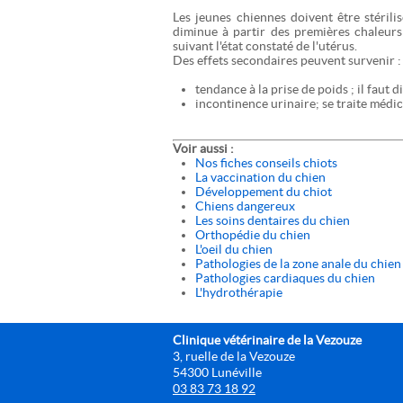
Les jeunes chiennes doivent être stéril
diminue à partir des premières chaleurs 
suivant l'état constaté de l'utérus.
Des effets secondaires peuvent survenir :
tendance à la prise de poids ; il faut
incontinence urinaire; se traite médi
Voir aussi :
Nos fiches conseils chiots
La vaccination du chien
Développement du chiot
Chiens dangereux
Les soins dentaires du chien
Orthopédie du chien
L'oeil du chien
Pathologies de la zone anale du chien
Pathologies cardiaques du chien
L'hydrothérapie
Clinique vétérinaire de la Vezouze
3, ruelle de la Vezouze
54300 Lunéville
03 83 73 18 92